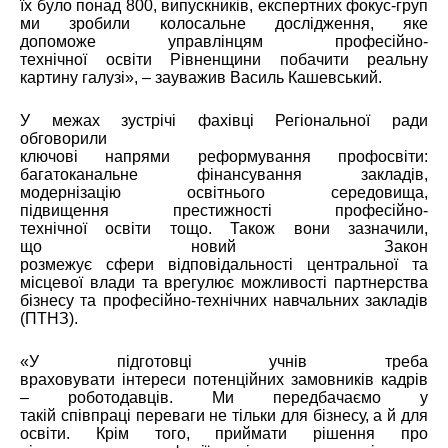
їх було понад 800, випускників, експертних фокус-груп
ми зробили колосальне дослідження, яке
допоможе управлінцям професійно-
технічної освіти Рівненщини побачити реальну
картину галузі», – зауважив Василь Кашевський.
У межах зустрічі фахівці Регіональної ради
обговорили
ключові напрями реформування профосвіти:
багатоканальне фінансування закладів,
модернізацію освітнього середовища,
підвищення престижності професійно-
технічної освіти тощо. Також вони зазначили,
що новий Закон
розмежує сфери відповідальності центральної та
місцевої влади та врегулює можливості партнерства
бізнесу та професійно-технічних навчальних закладів
(ПТНЗ).
«У підготовці учнів треба
враховувати інтереси потенційних замовників кадрів
– роботодавців. Ми передбачаємо у
такій співпраці переваги не тільки для бізнесу, а й для
освіти. Крім того, приймати рішення про