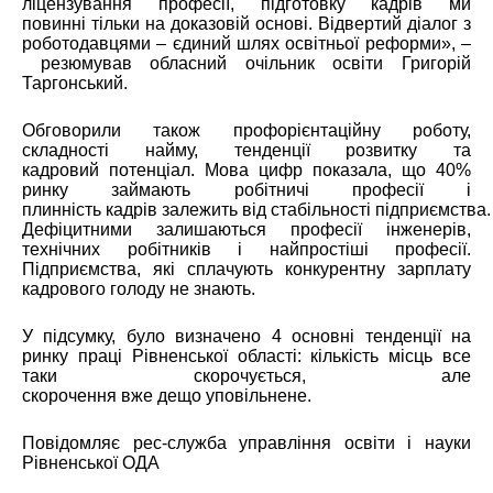
ліцензування професії, підготовку кадрів ми
повинні тільки на доказовій основі. Відвертий діалог з
роботодавцями – єдиний шлях освітньої реформи», –
резюмував обласний очільник освіти Григорій
Таргонський.
Обговорили також профорієнтаційну роботу,
складності найму, тенденції розвитку та
кадровий потенціал. Мова цифр показала, що 40%
ринку займають робітничі професії і
плинність кадрів залежить від стабільності підприємства.
Дефіцитними залишаються професії інженерів,
технічних робітників і найпростіші професії.
Підприємства, які сплачують конкурентну зарплату
кадрового голоду не знають.
У підсумку, було визначено 4 основні тенденції на
ринку праці Рівненської області: кількість місць все
таки скорочується, але
скорочення вже дещо уповільнене.
Повідомляє рес-служба управління освіти і науки
Рівненської ОДА