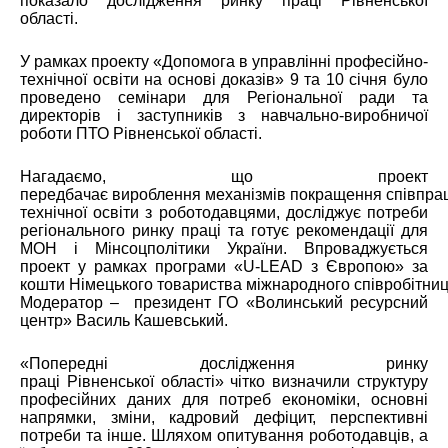
показало дослідження ринку праці Рівненської
області.
У рамках проекту «Допомога в управлінні професійно-
технічної освіти на основі доказів» 9 та 10 січня було
проведено семінари для Регіональної ради та
директорів і заступників з навчально-виробничої
роботи ПТО Рівненської області.
Нагадаємо, що проект
передбачає вироблення механізмів покращення співпрац
технічної освіти з роботодавцями, досліджує потреби
регіонального ринку праці та готує рекомендації для
МОН і Мінсоцполітики України. Впроваджується
проект у рамках програми «U-LEAD з Європою» за
кошти Німецького товариства міжнародного співробітниц
Модератор – президент ГО «Волинський ресурсний
центр» Василь Кашевський.
«Попередні дослідження ринку
праці Рівненської області» чітко визначили структуру
професійних даних для потреб економіки, основні
напрямки, зміни, кадровий дефіцит, перспективні
потреби та інше. Шляхом опитування роботодавців, а