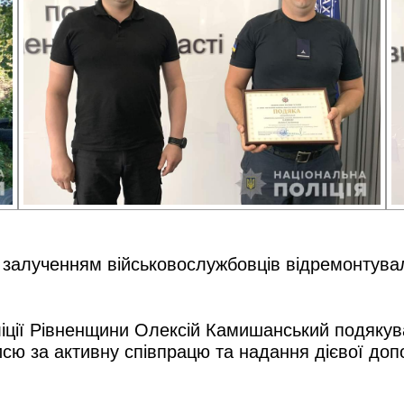
з залученням військовослужбовців відремонтува
оліції Рівненщини Олексій Камишанський подяку
сю за активну співпрацю та надання дієвої допо