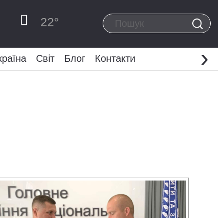
22
°
›
країна
Світ
Блог
Контакти