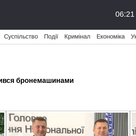
06:21
Суспільство
Події
Кримінал
Економіка
У
нився бронемашинами