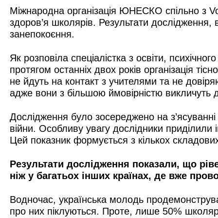
Міжнародна організація ЮНЕСКО спільно з Vo
здоров’я школярів. Результати дослідження, в 
занепокоєння.
Як розповіла спеціалістка з освіти, психічн
протягом останніх двох років організація ті
не йдуть на контакт з учителями та не довір
адже вони з більшою ймовірністю викличуть до
Дослідження було зосереджено на з’ясуванні 
війни. Особливу увагу дослідники приділили 
Цей показник формується з кількох складових 
Результати дослідження показали, що ріве
ніж у багатьох інших країнах, де вже про
Водночас, українська молодь продемонструва
про них піклуються. Проте, лише 50% школярі