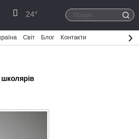
24
°
›
країна
Світ
Блог
Контакти
 школярів