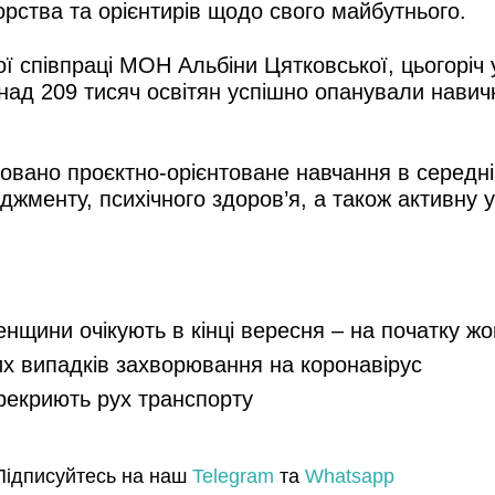
орства та орієнтирів щодо свого майбутнього.
ої співпраці МОН Альбіни Цятковської, цьогорі
ад 209 тисяч освітян успішно опанували навички
вано проєктно-орієнтоване навчання в середній
менту, психічного здоров’я, а також активну уч
енщини очікують в кінці вересня – на початку ж
их випадків захворювання на коронавірус
ерекриють рух транспорту
Підписуйтесь на наш
Telegram
та
Whatsapp