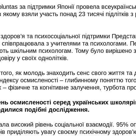
luntas за підтримки Японії провела всеукраїнс
якому взяли участь понад 23 тисячі підлітків з 
ого здоров’я та психосоціальної підтримки Пред
сно співпрацювала з учителями та психологами. 
яють шкільним психологам. Тому було вирішено з
віру у своїх однолітків.
того, як молодь знаходить сенс свого життя та 
індексу осмисленості – глибинному поняттю тог
– фізичне та когнітивне залучення, турбота про
нь осмисленості серед українських школярів
водилися подібні дослідження.
ла високий рівень соціальної взаємодії. 95% о
в приділяють увагу своєму психічному здоров’ю.