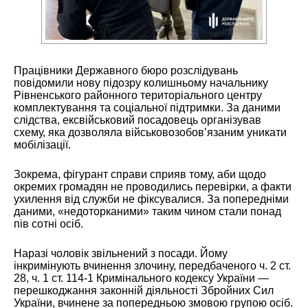
Працівники Державного бюро розслідувань
повідомили нову підозру колишньому начальнику
Рівненського районного територіального центру
комплектування та соціальної підтримки. За даними
слідства, ексвійськовий посадовець організував
схему, яка дозволяла військовозобов’язаним уникати
мобілізації.
Зокрема, фігурант справи сприяв тому, аби щодо
окремих громадян не проводились перевірки, а факти
ухилення від служби не фіксувалися. За попередніми
даними, «недоторканими» таким чином стали понад
пів сотні осіб.
Наразі чоловік звільнений з посади. Йому
інкримінують вчинення злочину, передбаченого ч. 2 ст.
28, ч. 1 ст. 114-1 Кримінального кодексу України —
перешкоджання законній діяльності Збройних Сил
України, вчинене за попередньою змовою групою осіб.