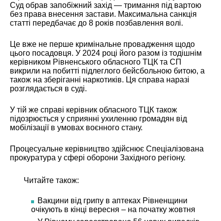
Суд обрав запобіжний захід — тримання під вартою
без права внесення застави. Максимальна санкція
статті передбачає до 8 років позбавлення волі.
Це вже не перше кримінальне провадження щодо
цього посадовця. У 2024 році його разом із тодішнім
керівником Рівненського обласного ТЦК та СП
викрили на побитті підлеглого бейсбольною битою, а
також на зберіганні наркотиків. Ця справа наразі
розглядається в суді.
У тій же справі керівник обласного ТЦК також
підозрюється у сприянні ухиленню громадян від
мобілізації в умовах воєнного стану.
Процесуальне керівництво здійснює Спеціалізована
прокуратура у сфері оборони Західного регіону.
Читайте також:
Вакцини від грипу в аптеках Рівненщини
очікують в кінці вересня – на початку жовтня