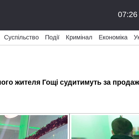
07:26
Суспільство
Події
Кримінал
Економіка
У
ного жителя Гощі судитимуть за прода