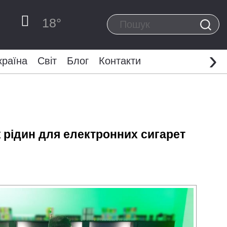
18
°
›
країна
Світ
Блог
Контакти
ж рідин для електронних сигарет