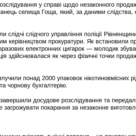
озслідування у справі щодо незаконного прода
анець селища Гоща, який, за даними слідства, 
ли слідчі слідчого управління поліції Рівненщи
ьним керівництвом прокуратури. Як встановили 
торазових електронних цигарок — молодик збува
ція здійснювалася як через фізичні точки продаж
илучили понад 2000 упаковок нікотиновмісних рі
 та чорнову бухгалтерію.
чі завершили досудове розслідування та переда
е загрожувати покарання за незаконне виготовле