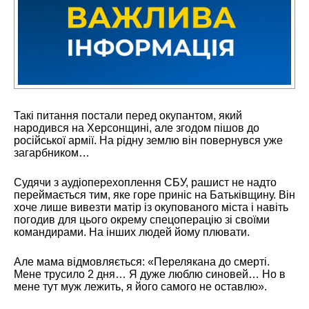
Такі питання постали перед окупантом, який
народився на Херсонщині, але згодом пішов до
російської армії. На рідну землю він повернувся уже
загарбником…
Судячи з аудіоперехоплення СБУ, рашист не надто
переймається тим, яке горе приніс на Батьківщину. Він
хоче лише вивезти матір із окупованого міста і навіть
погодив для цього окрему спецоперацію зі своїми
командирами. На інших людей йому плювати.
Але мама відмовляється: «Перелякана до смерті.
Мене трусило 2 дня… Я дуже люблю синовей… Но в
мене тут муж лежить, я його самого не оставлю».