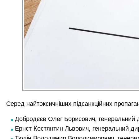
Серед найтоксичніших підсанкційних пропаган
Добродєєв Олег Борисович, генеральний 
Ернст Костянтин Львович, генеральний ди
Тюлін Володимир Володимирович, генерал