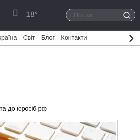
18
°
›
країна
Світ
Блог
Контакти
та до юросіб рф