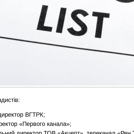
дистів:
директор ВГТРК;
ректор «Первого канала»;
ьний директор ТОВ «Акцепт», телеканал «Рен 