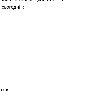
сьогодні»;
овтня