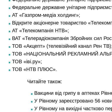
Федеральне державне унітарне підприємст
АТ «Газпром-медіа холдинг»;
Відкрите акціонерне товариство «Телеком
АТ «Телекомпанія НТВ»;
ВАТ «Телерадіокомпанія Збройних сил Росі
ТОВ «Акцепт» (телевізійний канал Рен ТВ)
ТОВ «НАЦІОНАЛЬНИЙ РЕКЛАМНИЙ АЛЬЯ
ТОВ «іві.ру»;
ТОВ «НТВ ПЛЮС».
Читайте також:
Вакцини від грипу в аптеках Рівн
У Рівному зареєстровано 56 нов
У Рівному на вихідні частково п