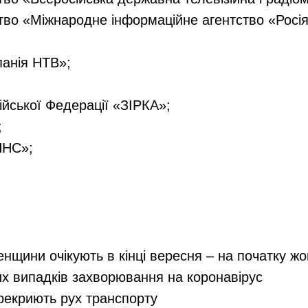
во «Міжнародне інформаційне агентство «Росія 
панія НТВ»;
йської Федерації «ЗІРКА»;
;
НС»;
енщини очікують в кінці вересня – на початку ж
их випадків захворювання на коронавірус
ерекриють рух транспорту