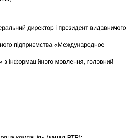
еральний директор і президент видавничого
рного підприємства «Международное
» з інформаційного мовлення, головний
овна компанія» (канал РТР);