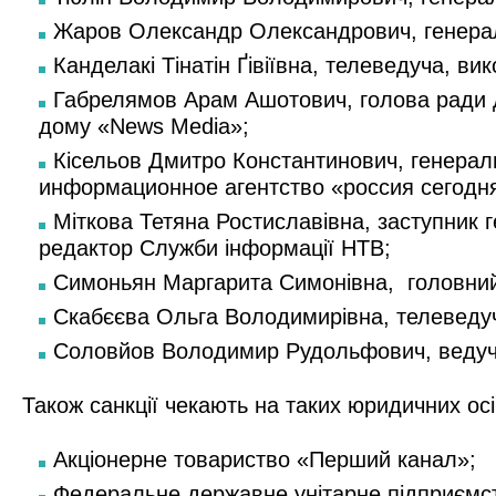
Жаров Олександр Олександрович, генера
Канделакі Тінатін Ґівіївна, телеведуча, в
Габрелямов Арам Ашотович, голова ради д
дому «News Media»;
Кісельов Дмитро Константинович, генера
информационное агентство «россия сегодн
Міткова Тетяна Ростиславівна, заступник
редактор Служби інформації НТВ;
Симоньян Маргарита Симонівна, головний
Скабєєва Ольга Володимирівна, телеведу
Соловйов Володимир Рудольфович, ведуч
Також санкції чекають на таких юридичних осі
Акціонерне товариство «Перший канал»;
Федеральне державне унітарне підприємств