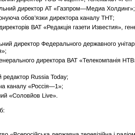
льний директор АТ «Газпром—Медиа Холдинг»;
иконуюча обов’язки директора каналу ТНТ;
иректорів ВАТ «Редакція газети Известия», ген
льний директор Федерального державного уніта
я»;
 генерального директора ВАТ «Телекомпанія НТВ
 редактор Russia Today;
ча каналу «Россія—1»;
ий «Соловйов Live».
б:
о «Всеросійська державна телевізійна і радіом