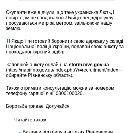
Окупанти вже відчули, що таке українська Лють, і
повірте, їм не сподобалось! Бійці спецпідрозділу
просуваються метр за метром, звільняючи нашу
землю.
Якщо і ти готовий боронити свою державу у складі
Національної поліції України, подавай свою анкету та
проходь конкурсний відбір.
Заповнюй анкету онлайн на
storm.mvs.gov.ua
(
https://nabir.np.gov.ua/index.php?r=recruitment/index
–
обирайте Рівненську область).
Також отримати консультацію можна за номером
телефону гарячої лінії 0800100020.
Боротьба триває! Долучайся!
Читайте також:
Вакцини від грипу в аптеках Рівненщини