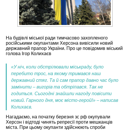
На будівлі міської ради тимчасово захопленого
російськими окупантами Херсона вивісили новий
державний прапор України. Про це повідомив міський
голова Ігор Колихаєв
«У ніч, коли обстрілювали міськраду, було
перебито трос, на якому тримався наш
державний стяг. Та й сам прапор давно час було
замінити – вигорів та обтріпався. Так не
годиться. Сьогодні знайшли нагоду повісити
новий. Гарного дня, моє місто-герой!» – написав
Колихаєв.
Нагадаємо, на початку березня зс рф окупували
Херсон і відтоді чинять репресії проти мешканців
міста. При цьому окупанти здійснюють спроби