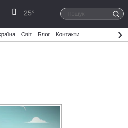
25
°
›
країна
Світ
Блог
Контакти