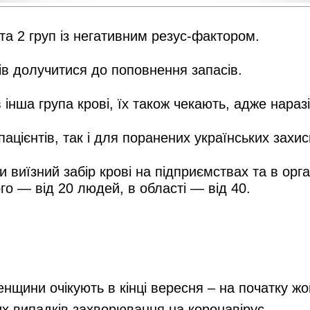
 та 2 груп із негативним резус-фактором.
ів долучитися до поповнення запасів.
 інша група крові, їх також чекають, адже нараз
ацієнтів, так і для поранених українських захис
и виїзний забір крові на підприємствах та в орга
го — від 20 людей, в області — від 40.
енщини очікують в кінці вересня – на початку ж
их випадків захворювання на коронавірус