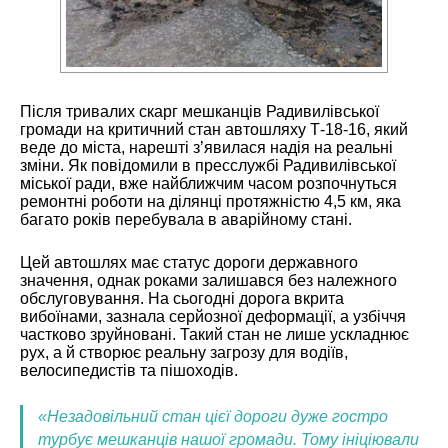
Після тривалих скарг мешканців Радивилівської
громади на критичний стан автошляху Т-18-16, який
веде до міста, нарешті з’явилася надія на реальні
зміни. Як повідомили в пресслужбі Радивилівської
міської ради, вже найближчим часом розпочнуться
ремонтні роботи на ділянці протяжністю 4,5 км, яка
багато років перебувала в аварійному стані.
Цей автошлях має статус дороги державного
значення, однак роками залишався без належного
обслуговування. На сьогодні дорога вкрита
вибоїнами, зазнала серйозної деформації, а узбіччя
частково зруйновані. Такий стан не лише ускладнює
рух, а й створює реальну загрозу для водіїв,
велосипедистів та пішоходів.
«Незадовільний стан цієї дороги дуже гостро
турбує мешканців нашої громади. Тому ініціювали