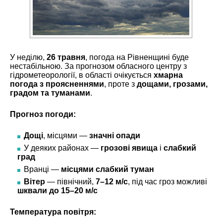
У неділю,
26 травня
, погода на Рівненщині буде
нестабільною. За прогнозом обласного центру з
гідрометеорології, в області очікується
хмарна
погода з проясненнями
, проте з
дощами, грозами,
градом та туманами
.
Прогноз погоди:
Дощі
, місцями —
значні опади
У деяких районах —
грозові явища
і
слабкий
град
Вранці —
місцями слабкий туман
Вітер
— північний,
7–12 м/с
, під час гроз можливі
шквали до 15–20 м/с
Температура повітря: