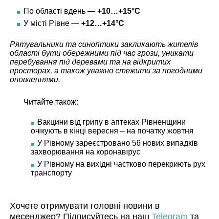
По області вдень —
+10…+15°C
У місті Рівне —
+12…+14°C
Рятувальники та синоптики закликають жителів
області бути обережними під час грози, уникати
перебування під деревами та на відкритих
просторах, а також уважно стежити за погодними
оновленнями.
Читайте також:
Вакцини від грипу в аптеках Рівненщини
очікують в кінці вересня – на початку жовтня
У Рівному зареєстровано 56 нових випадків
захворювання на коронавірус
У Рівному на вихідні частково перекриють рух
транспорту
Хочете отримувати головні новини в
месенджер? Підписуйтесь на наш
Telegram
та