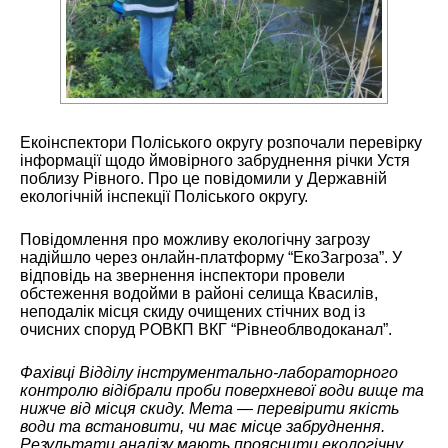
Екоінспектори Поліського округу розпочали перевірку
інформації щодо ймовірного забруднення річки Устя
поблизу Рівного. Про це повідомили у Державній
екологічній інспекції Поліського округу.
Повідомлення про можливу екологічну загрозу
надійшло через онлайн-платформу “ЕкоЗагроза”. У
відповідь на звернення інспектори провели
обстеження водойми в районі селища Квасилів,
неподалік місця скиду очищених стічних вод із
очисних споруд РОВКП ВКГ “Рівнеоблводоканал”.
Фахівці Відділу інструментально-лабораторного
контролю відібрали проби поверхневої води вище та
нижче від місця скиду. Мета — перевірити якість
води та встановити, чи має місце забруднення.
Результати аналізу мають прояснити екологічну