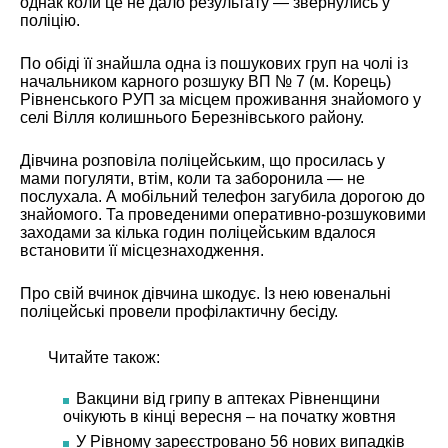
однак коли це не дало результату — звернулись у
поліцію.
По обіді її знайшла одна із пошукових груп на чолі із
начальником карного розшуку ВП № 7 (м. Корець)
Рівненського РУП за місцем проживання знайомого у
селі Вілля колишнього Березнівського району.
Дівчина розповіла поліцейським, що просилась у
мами погуляти, втім, коли та заборонила — не
послухала. А мобільний телефон загубила дорогою до
знайомого. Та проведеними оперативно-розшуковими
заходами за кілька годин поліцейським вдалося
встановити її місцезнаходження.
Про свій вчинок дівчина шкодує. Із нею ювенальні
поліцейські провели профілактичну бесіду.
Читайте також:
Вакцини від грипу в аптеках Рівненщини
очікують в кінці вересня – на початку жовтня
У Рівному зареєстровано 56 нових випадків