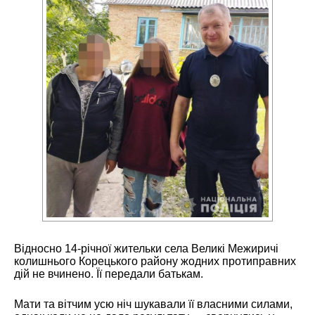
Відносно 14-річної жительки села Великі Межиричі
колишнього Корецького району жодних протиправних
дій не вчинено. Її передали батькам.
Мати та вітчим усю ніч шукавали її власними силами,