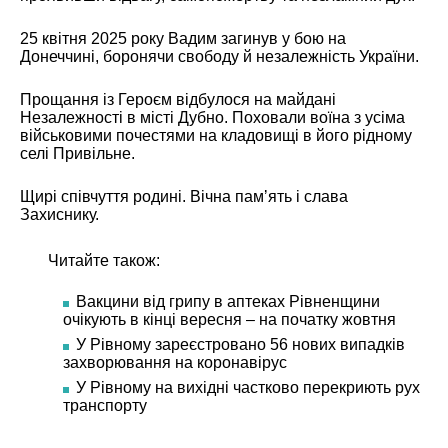
25 квітня 2025 року Вадим загинув у бою на
Донеччині, боронячи свободу й незалежність України.
Прощання із Героєм відбулося на майдані
Незалежності в місті Дубно. Поховали воїна з усіма
військовими почестями на кладовищі в його рідному
селі Привільне.
Щирі співчуття родині. Вічна памʼять і слава
Захиснику.
Читайте також:
Вакцини від грипу в аптеках Рівненщини
очікують в кінці вересня – на початку жовтня
У Рівному зареєстровано 56 нових випадків
захворювання на коронавірус
У Рівному на вихідні частково перекриють рух
транспорту