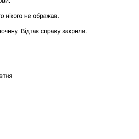
ови.
о нікого не ображав.
лочину. Відтак справу закрили.
овтня