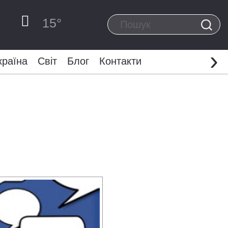
15
°
›
країна
Світ
Блог
Контакти