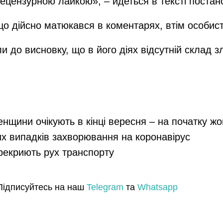
цензурною лайкою», – йдеться в тексті постан
 що дійсно матюкався в коментарях, втім особист
 до висновку, що в його діях відсутній склад з
енщини очікують в кінці вересня – на початку ж
их випадків захворювання на коронавірус
ерекриють рух транспорту
Підписуйтесь на наш
Telegram
та
Whatsapp