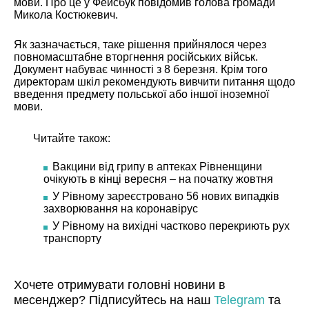
мови. Про це у Фейсбук
повідомив
голова громади
Микола Костюкевич.
Як зазначається, таке рішення прийнялося через
повномасштабне вторгнення російських військ.
Документ набуває чинності з 8 березня. Крім того
директорам шкіл рекомендують вивчити питання щодо
введення предмету польської або іншої іноземної
мови.
Читайте також:
Вакцини від грипу в аптеках Рівненщини
очікують в кінці вересня – на початку жовтня
У Рівному зареєстровано 56 нових випадків
захворювання на коронавірус
У Рівному на вихідні частково перекриють рух
транспорту
Хочете отримувати головні новини в
месенджер? Підписуйтесь на наш
Telegram
та