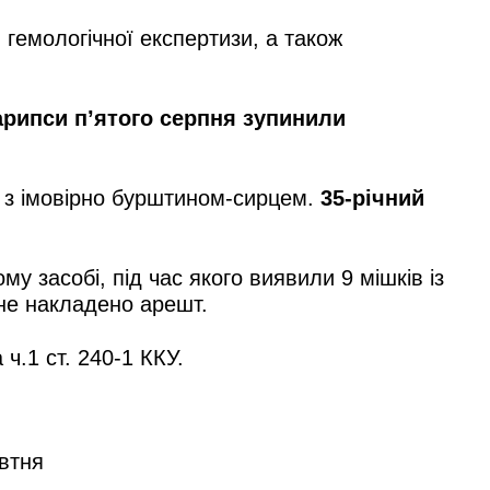
гемологічної експертизи, а також
рипси п’ятого серпня зупинили
и з імовірно бурштином-сирцем.
35-річний
 засобі, під час якого виявили 9 мішків із
ене накладено арешт.
ч.1 ст. 240-1 ККУ.
овтня