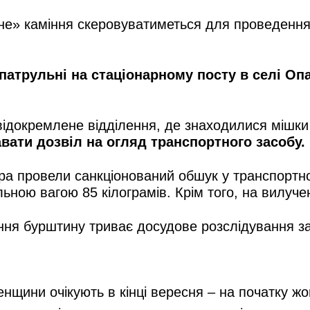
е» каміння скеровуватиметься для проведення 
трульні на стаціонарному посту в селі Опа
 відокремлене відділення, де знаходилися мішк
вати дозвіл на огляд транспортного засобу.
а провели санкціонований обшук у транспортному
льною вагою 85 кілограмів. Крім того, на вилуч
ння бурштину триває досудове розслідування за 
енщини очікують в кінці вересня – на початку ж