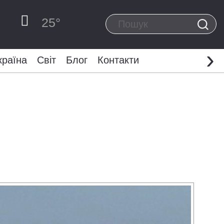
25
°
›
країна
Світ
Блог
Контакти