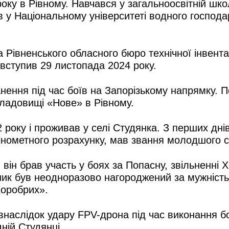
ку в Рівному. Навчався у загальноосвітній школ
ув у Національному університеті водного госпо
а Рівненського обласного бюро технічної інвент
вступив 29 листопада 2024 року.
нення під час боїв на Запорізькому напрямку. П
кладовищі «Нове» в Рівному.
 року і проживав у селі Студянка. З перших дн
інометного розрахунку, мав звання молодшого с
 він брав участь у боях за Попасну, звільненні
ик був неодноразово нагороджений за мужність 
оробрих».
 внаслідок удару FPV-дрона під час виконання 
ній Студянці.