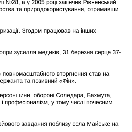
і №28, а у 2005 році закінчив Рівненський
дарства та природокористування, отримавши
аризації. Згодом працював на інших
опри зусилля медиків, 31 березня серце 37-
ів повномасштабного вторгнення став на
ержанта та позивний «Фін».
 Херсонщини, обороні Соледара, Бахмута,
і професіоналізм, у тому числі почесним
бойового завдання поблизу села Майське на