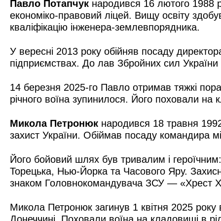
Павло Потапчук
народився 16 лютого 1988 ро
економіко-правовий ліцей. Вищу освіту здоб
кваліфікацію інженера-землевпорядника.
У вересні 2013 року обійняв посаду директор
підприємствах. До лав Збройних сил України 
14 березня 2025-го Павло отримав тяжкі пора
річного воїна зупинилося. Його поховали на 
Микола Петронюк
народився 18 травня 1992
захист України. Обіймав посаду командира м
Його бойовий шлях був тривалим і героїчним:
Торецька, Нью-Йорка та Часового Яру. Захисн
знаком Головнокомандувача ЗСУ — «Хрест Х
Микола Петронюк загинув 1 квітня 2025 року
Донеччині. Поховали воїна на кладовищі в рід