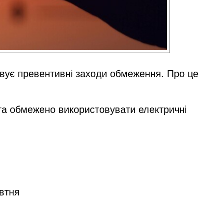
совує превентивні заходи обмеження. Про це
 та обмежено використовувати електричні
овтня