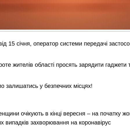
від 15 січня, оператор системи передачі засто
проте жителів області просять зарядити гаджети
мо залишатись у безпечних місцях!
енщини очікують в кінці вересня – на початку ж
их випадків захворювання на коронавірус