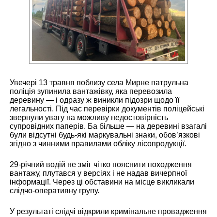
Увечері 13 травня поблизу села Мирне патрульна
поліція зупинила вантажівку, яка перевозила
деревину — і одразу ж виникли підозри щодо її
легальності. Під час перевірки документів поліцейські
звернули увагу на можливу недостовірність
супровідних паперів. Ба більше — на деревині взагалі
були відсутні будь-які маркувальні знаки, обов’язкові
згідно з чинними правилами обліку лісопродукції.
29-річний водій не зміг чітко пояснити походження
вантажу, плутався у версіях і не надав вичерпної
інформації. Через ці обставини на місце викликали
слідчо-оперативну групу.
У результаті слідчі відкрили кримінальне провадження