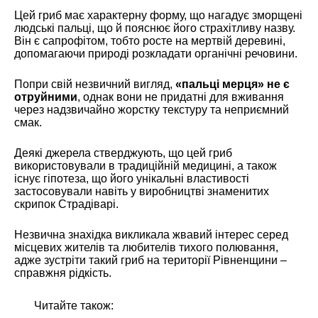
Цей гриб має характерну форму, що нагадує зморщені
людські пальці, що й пояснює його страхітливу назву.
Він є сапрофітом, тобто росте на мертвій деревині,
допомагаючи природі розкладати органічні речовини.
Попри свій незвичний вигляд,
«пальці мерця» не є
отруйними
, однак вони не придатні для вживання
через надзвичайно жорстку текстуру та неприємний
смак.
Деякі джерела стверджують, що цей гриб
використовували в традиційній медицині, а також
існує гіпотеза, що його унікальні властивості
застосовували навіть у виробництві знаменитих
скрипок Страдіварі.
Незвична знахідка викликала жвавий інтерес серед
місцевих жителів та любителів тихого полювання,
адже зустріти такий гриб на території Рівненщини –
справжня рідкість.
Читайте також: