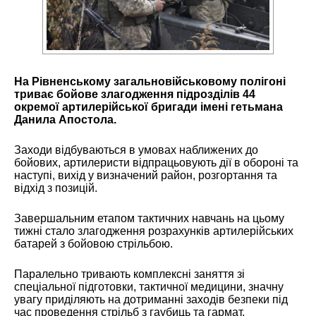
На Рівненському загальновійськовому полігоні
триває бойове злагодження підрозділів
44
окремої артилерійської бригади імені гетьмана
Данила Апостола
.
Заходи відбуваються в умовах наближених до
бойових, артилеристи відпрацьовують дії в обороні та
наступі, вихід у визначений район, розгортання та
відхід з позицій.
Завершальним етапом тактичних навчань на цьому
тижні стало злагодження розрахунків артилерійських
батарей з бойовою стрільбою.
Паралельно тривають комплексні заняття зі
спеціальної підготовки, тактичної медицини, значну
увагу приділяють на дотриманні заходів безпеки під
час проведення стрільб з гаубиць та гармат.