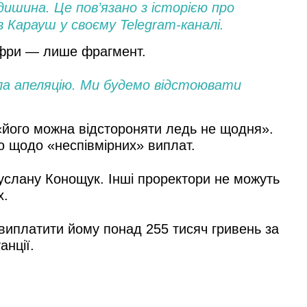
ишина. Це пов’язано з історією про
 Карауш у своєму Telegram-каналі.
цифри — лише фрагмент.
ала апеляцію. Ми будемо відстоювати
«його можна відстороняти ледь не щодня».
ю щодо «неспівмірних» виплат.
услану Конощук. Інші проректори не можуть
х.
виплатити йому понад 255 тисяч гривень за
анції.