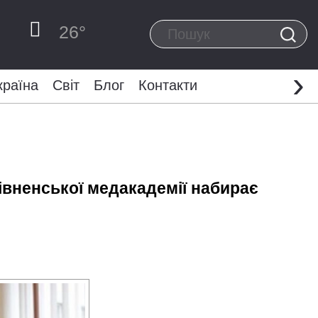
26
°
›
країна
Світ
Блог
Контакти
івненської медакадемії набирає