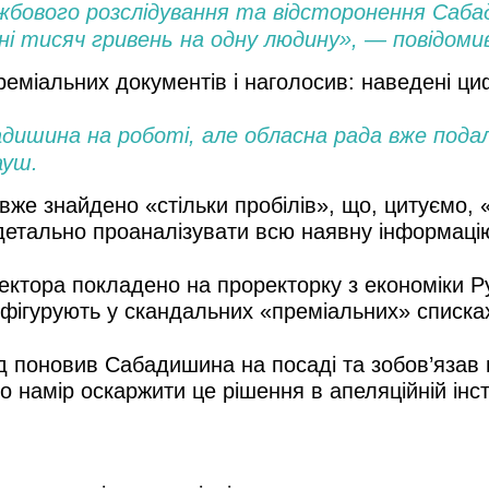
жбового розслідування та відсторонення Сабад
 тисяч гривень на одну людину», — повідомив
реміальних документів і наголосив: наведені 
бадишина на роботі, але обласна рада вже под
ауш.
же знайдено «стільки пробілів», що, цитуємо, 
 детально проаналізувати всю наявну інформаці
ектора покладено на проректорку з економіки Р
 фігурують у скандальних «преміальних» списка
д поновив Сабадишина на посаді та зобов’язав 
намір оскаржити це рішення в апеляційній інст