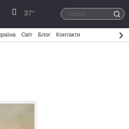
37
°
›
країна
Світ
Блог
Контакти