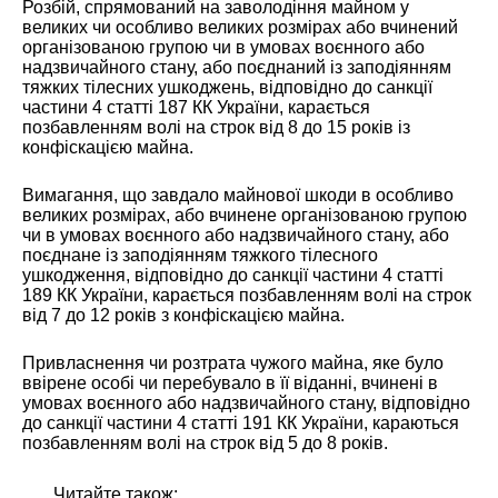
Розбій, спрямований на заволодіння майном у
великих чи особливо великих розмірах або вчинений
організованою групою чи в умовах воєнного або
надзвичайного стану, або поєднаний із заподіянням
тяжких тілесних ушкоджень, відповідно до санкції
частини 4 статті 187 КК України, карається
позбавленням волі на строк від 8 до 15 років із
конфіскацією майна.
Вимагання, що завдало майнової шкоди в особливо
великих розмірах, або вчинене організованою групою
чи в умовах воєнного або надзвичайного стану, або
поєднане із заподіянням тяжкого тілесного
ушкодження, відповідно до санкції частини 4 статті
189 КК України, карається позбавленням волі на строк
від 7 до 12 років з конфіскацією майна.
Привласнення чи розтрата чужого майна, яке було
ввірене особі чи перебувало в її віданні, вчинені в
умовах воєнного або надзвичайного стану, відповідно
до санкції частини 4 статті 191 КК України, караються
позбавленням волі на строк від 5 до 8 років.
Читайте також: