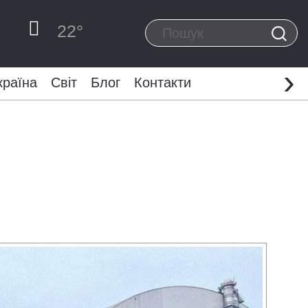
22
°
›
країна
Світ
Блог
Контакти