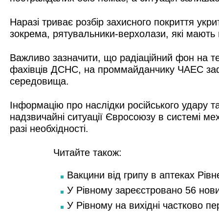
Наразі триває розбір захисного покриття укр
зокрема, рятувальники-верхолази, які мають 
Важливо зазначити, що радіаційний фон на т
фахівців ДСНС, на проммайданчику ЧАЕС заф
середовища.
Інформацію про наслідки російського удару 
надзвичайні ситуації Євросоюзу в системі ме
разі необхідності.
Читайте також:
Вакцини від грипу в аптеках Рівн
У Рівному зареєстровано 56 нов
У Рівному на вихідні частково п