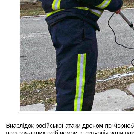
Внаслідок російської атаки дроном по Чорнобил
постраждалих осіб немає, а ситуація залишає