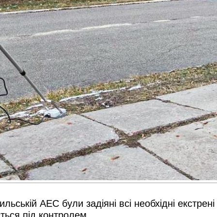
ьській АЕС були задіяні всі необхідні екстрені 
ться під контролем.