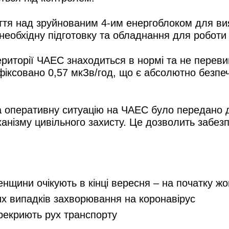
иття над зруйнованим 4-им енергоблоком для ви
необхідну підготовку та обладнання для роботи 
ериторії ЧАЕС знаходиться в нормі та не перев
іксовано 0,57 мкЗв/год, що є абсолютно безп
та оперативну ситуацію на ЧАЕС було передано 
ханізму цивільного захисту. Це дозволить забе
енщини очікують в кінці вересня – на початку ж
их випадків захворювання на коронавірус
ерекриють рух транспорту