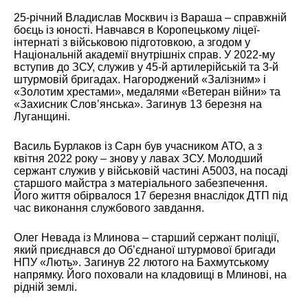
25-річний Владислав Москвич із Вараша – справжній
боєць із юності. Навчався в Коропецькому ліцеї-
інтернаті з військовою підготовкою, а згодом у
Національній академії внутрішніх справ. У 2022-му
вступив до ЗСУ, служив у 45-й артилерійській та 3-й
штурмовій бригадах. Нагороджений «Залізним» і
«Золотим хрестами», медалями «Ветеран війни» та
«Захисник Словʼянська». Загинув 13 березня на
Луганщині.
Василь Бурлаков із Сарн був учасником АТО, а з
квітня 2022 року – знову у лавах ЗСУ. Молодший
сержант служив у військовій частині А5003, на посаді
старшого майстра з матеріального забезпечення.
Його життя обірвалося 17 березня внаслідок ДТП під
час виконання службового завдання.
Олег Невада із Млинова – старший сержант поліції,
який приєднався до Об’єднаної штурмової бригади
НПУ «Лють». Загинув 22 лютого на Бахмутському
напрямку. Його поховали на кладовищі в Млинові, на
рідній землі.