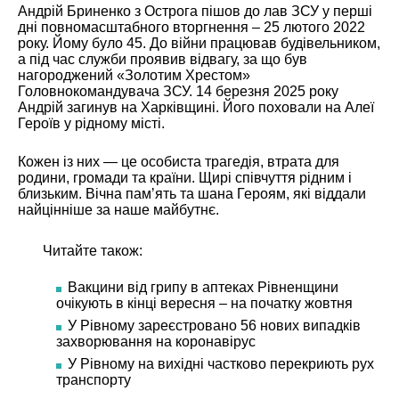
Андрій Бриненко з Острога пішов до лав ЗСУ у перші
дні повномасштабного вторгнення – 25 лютого 2022
року. Йому було 45. До війни працював будівельником,
а під час служби проявив відвагу, за що був
нагороджений «Золотим Хрестом»
Головнокомандувача ЗСУ. 14 березня 2025 року
Андрій загинув на Харківщині. Його поховали на Алеї
Героїв у рідному місті.
Кожен із них — це особиста трагедія, втрата для
родини, громади та країни. Щирі співчуття рідним і
близьким. Вічна памʼять та шана Героям, які віддали
найцінніше за наше майбутнє.
Читайте також:
Вакцини від грипу в аптеках Рівненщини
очікують в кінці вересня – на початку жовтня
У Рівному зареєстровано 56 нових випадків
захворювання на коронавірус
У Рівному на вихідні частково перекриють рух
транспорту