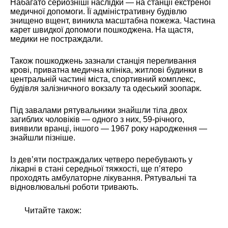
Набагато серйозніші наслідки — на станції екстреної
медичної допомоги. Її адміністративну будівлю
знищено вщент, виникла масштабна пожежа. Частина
карет швидкої допомоги пошкоджена. На щастя,
медики не постраждали.
Також пошкоджень зазнали станція переливання
крові, приватна медична клініка, житлові будинки в
центральній частині міста, спортивний комплекс,
будівля залізничного вокзалу та одеський зоопарк.
Під завалами рятувальники знайшли тіла двох
загиблих чоловіків — одного з них, 59-річного,
виявили вранці, іншого — 1967 року народження —
знайшли пізніше.
Із дев’яти постраждалих четверо перебувають у
лікарні в стані середньої тяжкості, ще п’ятеро
проходять амбулаторне лікування. Рятувальні та
відновлювальні роботи тривають.
Читайте також: