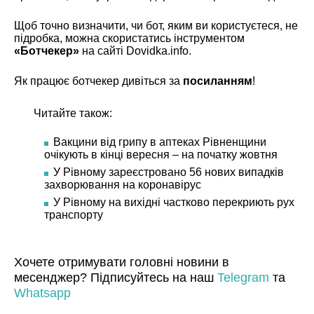
Щоб точно визначити, чи бот, яким ви користуєтеся, не
підробка, можна скористатись інструментом
«Ботчекер»
на сайті
Dovidka.info
.
Як працює ботчекер дивіться за
посиланням
!
Читайте також:
Вакцини від грипу в аптеках Рівненщини
очікують в кінці вересня – на початку жовтня
У Рівному зареєстровано 56 нових випадків
захворювання на коронавірус
У Рівному на вихідні частково перекриють рух
транспорту
Хочете отримувати головні новини в
месенджер? Підписуйтесь на наш
Telegram
та
Whatsapp