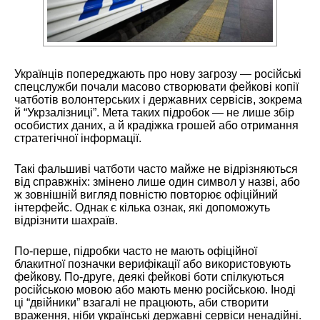
Українців попереджають про нову загрозу — російські
спецслужби почали масово створювати фейкові копії
чатботів волонтерських і державних сервісів, зокрема
й “Укрзалізниці”. Мета таких підробок — не лише збір
особистих даних, а й крадіжка грошей або отримання
стратегічної інформації.
Такі фальшиві чатботи часто майже не відрізняються
від справжніх: змінено лише один символ у назві, або
ж зовнішній вигляд повністю повторює офіційний
інтерфейс. Однак є кілька ознак, які допоможуть
відрізнити шахраїв.
По-перше, підробки часто не мають офіційної
блакитної позначки верифікації або використовують
фейкову. По-друге, деякі фейкові боти спілкуються
російською мовою або мають меню російською. Іноді
ці “двійники” взагалі не працюють, аби створити
враження, ніби українські державні сервіси ненадійні.