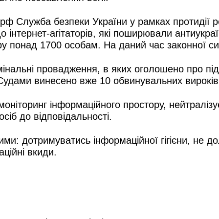
ф Служба безпеки України у рамках протидії рос
 інтернет-агітаторів, які поширювали антиукраї
у понад 1700 особам. На даний час законної си
мінальні провадження, в яких оголошено про під
. Судами винесено вже 10 обвинувальних вирокі
 моніторинг інформаційного простору, нейтраліз
сіб до відповідальності.
ми: дотримуватись інформаційної гігієни, не д
аційні вкиди.