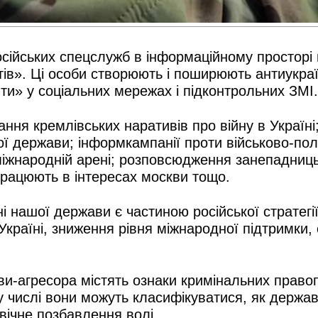
російських спецслужб в інформаційному простор
ртів». Ці особи створюють і поширюють антиукра
ти» у соціальних мережах і підконтрольних ЗМІ.
ня кремлівських наративів про війну в Україні
шої держави; інформкампанії проти військово-пол
а міжнародній арені; розповсюдження занепадниц
 працюють в інтересах москви тощо.
і нашої держави є частиною російської стратегі
Україні, зниження рівня міжнародної підтримки, 
ави-агресора містять ознаки кримінальних право
у числі вони можуть класифікуватися, як держав
вічне позбавлення волі.