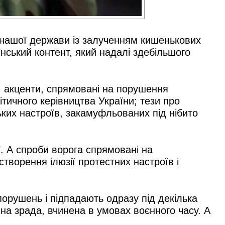
і нашої держави із залученням кишенькових
їнський контент, який надалі здебільшого
; акценти, спрямовані на порушення
ітичного керівництва України; тези про
ьких настроїв, закамуфльованих під нібито
ї. А спроби ворога спрямовані на
створення ілюзії протестних настроїв і
порушень і підпадають одразу під декілька
на зрада, вчинена в умовах воєнного часу. А