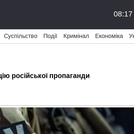
08:17
Суспільство
Події
Кримінал
Економіка
У
цію російської пропаганди