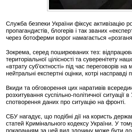
Служба безпеки України фіксує активізацію 
пропагандистів, блогерів і так званих «експе
через ботоферми ворог намагається «розганя
Зокрема, серед поширюваних тез: відпрацюван
територіальної цілісності та суверенітету на
«втрату суб’єктності» під час переговорів н
нейтральні експертні оцінки, котрі насправді
Вкиди та обговорення цих наративів всередин
розхитування суспільно-політичної ситуації в 
спотворення даних про ситуацію на фронті.
СБУ нагадує, що подібні дії на користь держ
статей Кримінального кодексу України. У том
покаранням за цей вид злочину може бути до