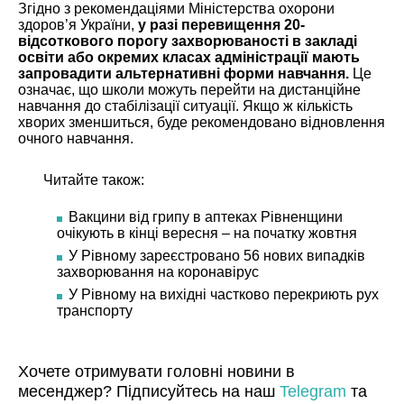
Згідно з рекомендаціями Міністерства охорони
здоров’я України,
у разі перевищення 20-
відсоткового порогу захворюваності в закладі
освіти або окремих класах адміністрації мають
запровадити альтернативні форми навчання.
Це
означає, що школи можуть перейти на дистанційне
навчання до стабілізації ситуації. Якщо ж кількість
хворих зменшиться, буде рекомендовано відновлення
очного навчання.
Читайте також:
Вакцини від грипу в аптеках Рівненщини
очікують в кінці вересня – на початку жовтня
У Рівному зареєстровано 56 нових випадків
захворювання на коронавірус
У Рівному на вихідні частково перекриють рух
транспорту
Хочете отримувати головні новини в
месенджер? Підписуйтесь на наш
Telegram
та