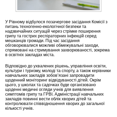
У Рівному відбулося позачергове засідання Комісії з
питань техногенно-екологічної безпеки та
надзвичайних ситуацій через стрімке поширення
грипу та гострих респіраторних інфекцій серед
мешканців громади. Під час засідання
обговорювалися можливі обмежувальні заходи,
спрямовані на стримування захворюваності, зокрема
в освітніх закладах міста.
Відповідно до ухвалених рішень, управління освіти,
культури і туризму, молоді та спорту, а також керівники
навчальних закладів зобов’язані запровадити
щоденний моніторинг відвідуваності дітей. Окрім
цього, у школах та садочках буде організовано
щоденні медичні огляди учнів для виявлення
симптомів грипу та ГРВІ. Адміністрації навчальних
закладів повинні вести облік хворих дітей та
контролювати співвідношення хворих до загальної
кількості учнів.