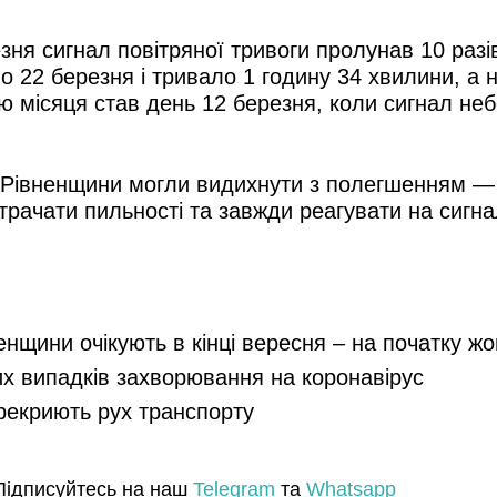
ня сигнал повітряної тривоги пролунав 10 разів
22 березня і тривало 1 годину 34 хвилини, а 
тю місяця став день 12 березня, коли сигнал не
і Рівненщини могли видихнути з полегшенням — р
втрачати пильності та завжди реагувати на сигн
енщини очікують в кінці вересня – на початку ж
их випадків захворювання на коронавірус
ерекриють рух транспорту
Підписуйтесь на наш
Telegram
та
Whatsapp