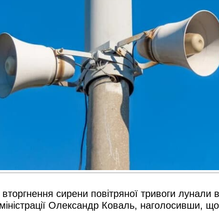
вторгнення сирени повітряної тривоги лунали вж
дміністрації Олександр Коваль, наголосивши, щ