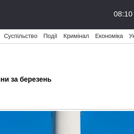
08:10
Суспільство
Події
Кримінал
Економіка
У
ини за березень