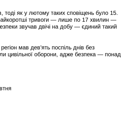
, тоді як у лютому таких сповіщень було 15.
найкоротші тривоги — лише по 17 хвилин —
безпеки звучав двічі на добу — єдиний такий
егіон мав дев’ять поспіль днів без
али цивільної оборони, адже безпека — понад
овтня