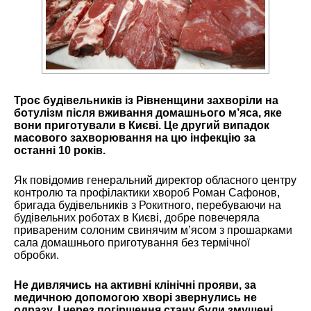
Троє будівельників із Рівненщини захворіли на
ботулізм після вживання домашнього м’яса, яке
вони приготували в Києві. Це другий випадок
масового захворювання на цю інфекцію за
останні 10 років.
Як повідомив генеральний директор обласного центру
контролю та профілактики хвороб Роман Сафонов,
бригада будівельників з Рокитного, перебуваючи на
будівельних роботах в Києві, добре повечеряла
привареним солоним свинячим м’ясом з прошарками
сала домашнього приготування без термічної
обробки.
Не дивлячись на активні клінічні прояви, за
медичною допомогою хворі звернулись не
одразу. І через погіршення стану були змушені