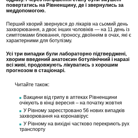
повертатись на Рівненщину, де і звернулись за
меддопомогою.
Перший хворий звернувся до лікарів на сьомий день
захворювання, а двоє інших чоловіків — на 11 день із
симптомами блювання, проносу, двоїнням в очах, які є
характерними для ботулізму.
Усі три випадки були лабораторно підтверджені,
хворим введений анатоксин ботулінічний і наразі
всі живі, продовжують лікуватись з хорошим
прогнозом в стаціонарі.
Читайте також:
Вакцини від грипу в аптеках Рівненщини
очікують в кінці вересня – на початку жовтня
У Рівному зареєстровано 56 нових випадків
захворювання на коронавірус
У Рівному на вихідні частково перекриють рух
транспорту