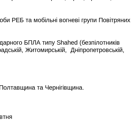
соби РЕБ та мобільні вогневі групи Повітряних
ударного БПЛА типу Shahed (безпілотників
оградській, Житомирській, Дніпропетровській,
 Полтавщина та Чернігівщина.
овтня