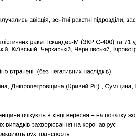
учались авіація, зенітні ракетні підрозділи, за
лістичних ракет Іскандер-М (ЗКР С-400) та 71 
кій, Київській, Черкаській, Чернігівській, Кіров
йно втрачені (без негативних наслідків).
на, Дніпропетровщина (Кривий Ріг) , Сумщина,
енщини очікують в кінці вересня – на початку ж
их випадків захворювання на коронавірус
ерекриють рух транспорту