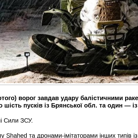
 лютого) ворог завдав удару балістичними ра
 шість пусків із Брянської обл. та один — із
і Сили ЗСУ.
 Shahed та дронами-імітаторами інших типів із