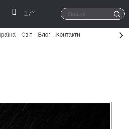
17
°
›
країна
Світ
Блог
Контакти