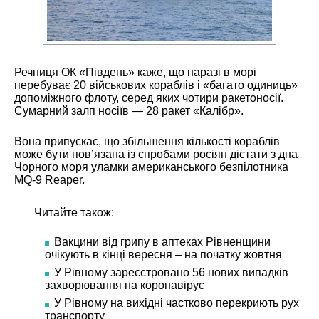
Речниця ОК «Південь» каже, що наразі в морі
перебуває 20 військових кораблів і «багато одиниць»
допоміжного флоту, серед яких чотири ракетоносії.
Сумарний залп носіїв — 28 ракет «Калібр».
Вона припускає, що збільшення кількості кораблів
може бути пов’язана із спробами росіян дістати з дна
Чорного моря уламки американського безпілотника
MQ-9 Reaper.
Читайте також:
Вакцини від грипу в аптеках Рівненщини
очікують в кінці вересня – на початку жовтня
У Рівному зареєстровано 56 нових випадків
захворювання на коронавірус
У Рівному на вихідні частково перекриють рух
транспорту