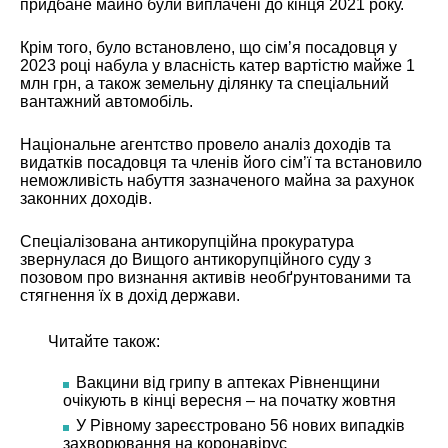
придбане майно були виплачені до кінця 2021 року.
Крім того, було встановлено, що сім’я посадовця у
2023 році набула у власність катер вартістю майже 1
млн грн, а також земельну ділянку та спеціальний
вантажний автомобіль.
Національне агентство провело аналіз доходів та
видатків посадовця та членів його сім’ї та встановило
неможливість набуття зазначеного майна за рахунок
законних доходів.
Спеціалізована антикорупційна прокуратура
звернулася до Вищого антикорупційного суду з
позовом про визнання активів необґрунтованими та
стягнення їх в дохід держави.
Читайте також:
Вакцини від грипу в аптеках Рівненщини
очікують в кінці вересня – на початку жовтня
У Рівному зареєстровано 56 нових випадків
захворювання на коронавірус