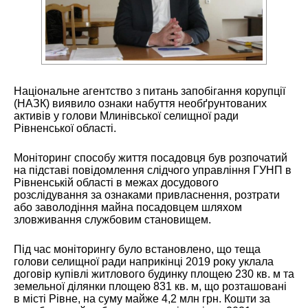
Національне агентство з питань запобігання корупції
(НАЗК) виявило ознаки набуття необґрунтованих
активів у голови Млинівської селищної ради
Рівненської області.
Моніторинг способу життя посадовця був розпочатий
на підставі повідомлення слідчого управління ГУНП в
Рівненській області в межах досудового
розслідування за ознаками привласнення, розтрати
або заволодіння майна посадовцем шляхом
зловживання службовим становищем.
Під час моніторингу було встановлено, що теща
голови селищної ради наприкінці 2019 року уклала
договір купівлі житлового будинку площею 230 кв. м та
земельної ділянки площею 831 кв. м, що розташовані
в місті Рівне, на суму майже 4,2 млн грн. Кошти за