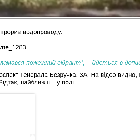
я прорив водопроводу.
ivne_1283.
зламався пожежний гідрант”, – йдеться в допис
оспект Генерала Безручка, 3А, На відео видно,
Відтак, найближчі – у воді.