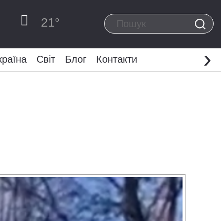
21
°
›
країна
Світ
Блог
Контакти