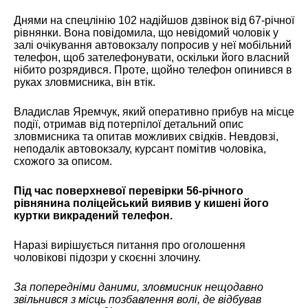
Днями на спецлінію 102 надійшов дзвінок від 67-річної
рівнянки. Вона повідомила, що невідомий чоловік у
залі очікування автовокзалу попросив у неї мобільний
телефон, щоб зателефонувати, оскільки його власний
нібито розрядився. Проте, щойно телефон опинився в
руках зловмисника, він втік.
Владислав Яремчук, який оперативно прибув на місце
події, отримав від потерпілої детальний опис
зловмисника та опитав можливих свідків. Невдовзі,
неподалік автовокзалу, курсант помітив чоловіка,
схожого за описом.
Під час поверхневої перевірки 56-річного
рівнянина поліцейський виявив у кишені його
куртки викрадений телефон.
Наразі вирішується питання про оголошення
чоловікові підозри у скоєнні злочину.
За попередніми даними, зловмисник нещодавно
звільнився з місць позбавлення волі, де відбував