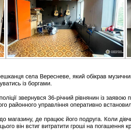
ешканця села Вересневе, який обікрав музичний
уватись із боргами.
поліції звернувся 36-річний рівнянин із заявою 
кого районного управління оперативно встанови
о магазину, де працює його подруга. Коли дівчи
 цього він встиг витратити гроші на погашення к