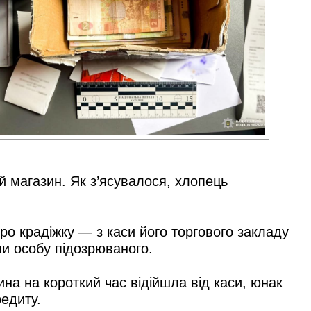
 магазин. Як з’ясувалося, хлопець
про крадіжку — з каси його торгового закладу
ли особу підозрюваного.
на на короткий час відійшла від каси, юнак
редиту.