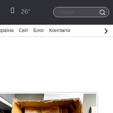
26
°
›
країна
Світ
Блог
Контакти