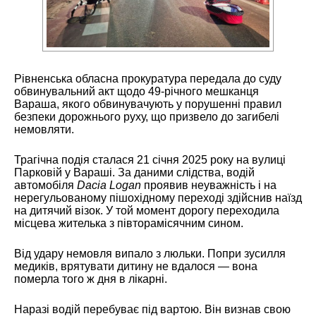
Рівненська обласна прокуратура передала до суду
обвинувальний акт щодо 49-річного мешканця
Вараша, якого обвинувачують у порушенні правил
безпеки дорожнього руху, що призвело до загибелі
немовляти.
Трагічна подія сталася 21 січня 2025 року на вулиці
Парковій у Вараші. За даними слідства, водій
автомобіля
Dacia Logan
проявив неуважність і на
нерегульованому пішохідному переході здійснив наїзд
на дитячий візок. У той момент дорогу переходила
місцева жителька з півторамісячним сином.
Від удару немовля випало з люльки. Попри зусилля
медиків, врятувати дитину не вдалося — вона
померла того ж дня в лікарні.
Наразі водій перебуває під вартою. Він визнав свою