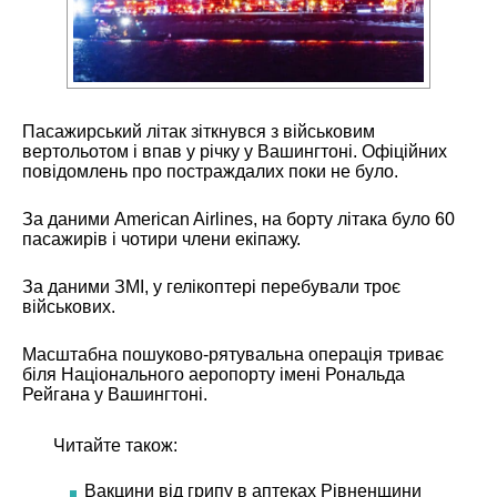
Пасажирський літак зіткнувся з військовим
вертольотом і впав у річку у Вашингтоні. Офіційних
повідомлень про постраждалих поки не було.
За даними American Airlines, на борту літака було 60
пасажирів і чотири члени екіпажу.
За даними ЗМІ, у гелікоптері перебували троє
військових.
Масштабна пошуково-рятувальна операція триває
біля Національного аеропорту імені Рональда
Рейгана у Вашингтоні.
Читайте також:
Вакцини від грипу в аптеках Рівненщини