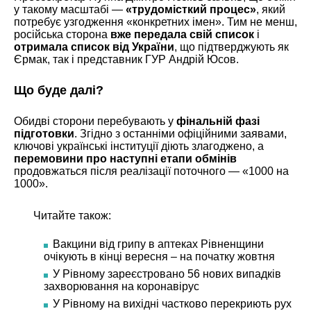
у такому масштабі —
«трудомісткий процес»
, який
потребує узгодження «конкретних імен». Тим не менш,
російська сторона
вже передала свій список
і
отримала список від України
, що підтверджують як
Єрмак, так і представник ГУР Андрій Юсов.
Що буде далі?
Обидві сторони перебувають у
фінальній фазі
підготовки
. Згідно з останніми офіційними заявами,
ключові українські інституції діють злагоджено, а
перемовини про наступні етапи обмінів
продовжаться після реалізації поточного — «1000 на
1000».
Читайте також:
Вакцини від грипу в аптеках Рівненщини
очікують в кінці вересня – на початку жовтня
У Рівному зареєстровано 56 нових випадків
захворювання на коронавірус
У Рівному на вихідні частково перекриють рух