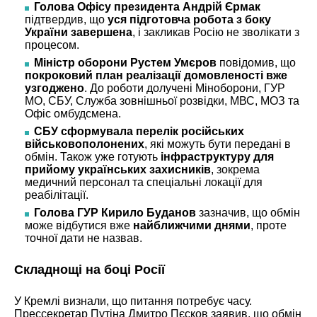
Голова Офісу президента Андрій Єрмак
підтвердив, що
уся підготовча робота з боку
України завершена
, і закликав Росію не зволікати з
процесом.
Міністр оборони Рустем Умєров
повідомив, що
покроковий план реалізації домовленості вже
узгоджено
. До роботи долучені Міноборони, ГУР
МО, СБУ, Служба зовнішньої розвідки, МВС, МОЗ та
Офіс омбудсмена.
СБУ сформувала перелік російських
військовополонених
, які можуть бути передані в
обмін. Також уже готують
інфраструктуру для
прийому українських захисників
, зокрема
медичний персонал та спеціальні локації для
реабілітації.
Голова ГУР Кирило Буданов
зазначив, що обмін
може відбутися вже
найближчими днями
, проте
точної дати не назвав.
Складнощі на боці Росії
У Кремлі визнали, що питання потребує часу.
Прессекретар Путіна Дмитро Пєсков заявив, що обмін