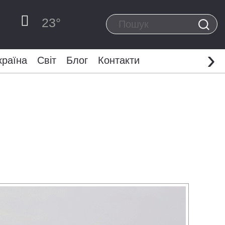
23
°
›
країна
Світ
Блог
Контакти