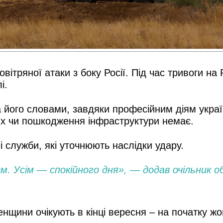
овітряної атаки з боку Росії. Під час тривоги 
і.
 його словами, завдяки професійним діям україн
их чи пошкодження інфраструктури немає.
 служби, які уточнюють наслідки удару.
м. Усім — спокійного дня», — додав очільник о
енщини очікують в кінці вересня – на початку ж