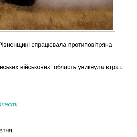
на Рівненщині спрацювала протиповітряна
ських військових, область уникнула втрат.
бласті.
овтня