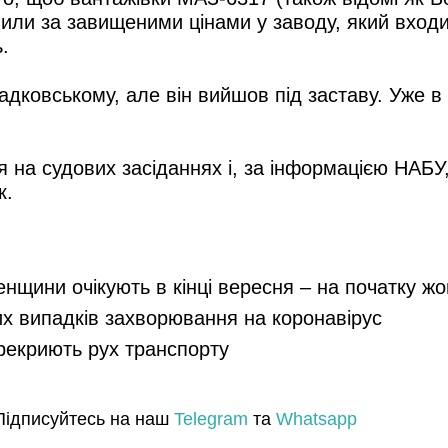
пили за завищеними цінами у заводу, який входи
.
дковському, але він вийшов під заставу. Уже в 
 на судових засіданнях і, за інформацією НАБУ,
к.
енщини очікують в кінці вересня – на початку ж
их випадків захворювання на коронавірус
ерекриють рух транспорту
Підписуйтесь на наш
Telegram
та
Whatsapp