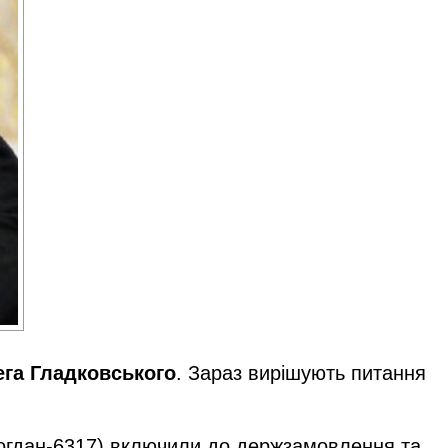
га Гладковського
. Зараз вирішують питання
 Богдан-6317) включили до держзамовлення та