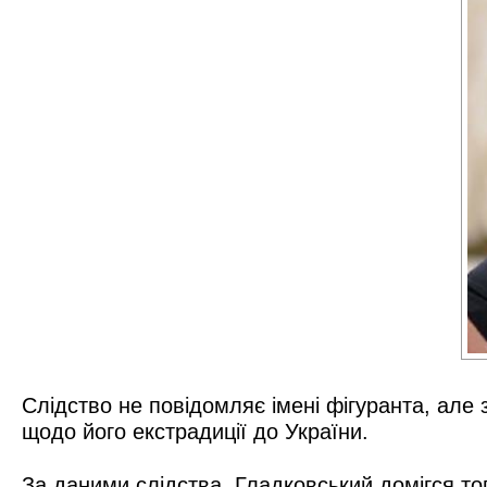
Слідство не повідомляє імені фігуранта, але
щодо його екстрадиції до України.
За даними слідства, Гладковський домігся т