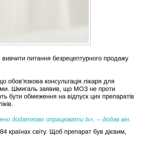
ʼя вивчити питання безрецептурного продажу
 що обов’язкова консультація лікаря для
ними. Шмигаль заявив, що МОЗ не проти
ють бути обмеження на відпуск цих препаратів
іків.
ено додатково опрацювати їх», – додав він.
4 країнах світу. Щоб препарат був дієвим,