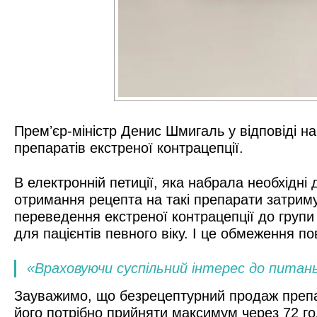
Премʼєр-міністр Денис Шмигаль у відповіді н
препаратів екстреної контрацепції.
В електронній петиції, яка набрала необхідні
отримання рецепта на такі препарати затрим
переведення екстреної контрацепції до групи 
для пацієнтів певного віку. І це обмеження п
«Враховуючи суспільний інтерес до питань
Зауважимо, що безрецептурний продаж препара
його потрібно прийняти максимум через 72 год