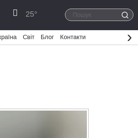
25
°
›
країна
Світ
Блог
Контакти