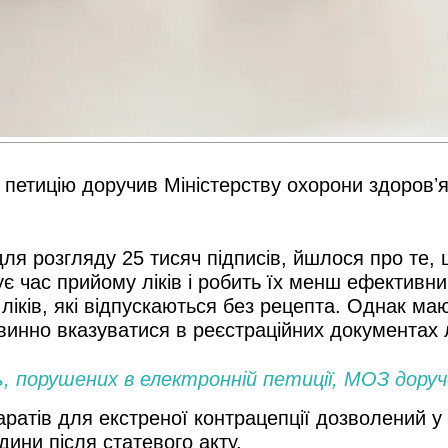
а петицію доручив Міністерству охорони здоров
 для розгляду 25 тисяч підписів, йшлося про те,
ує час прийому ліків і робить їх менш ефектив
ліків, які відпускаються без рецепта. Однак ма
овинно вказуватися в реєстраційних документах л
, порушених в електронній петиції, МОЗ доруч
тів для екстреної контрацепції дозволений у 8
ини після статевого акту.