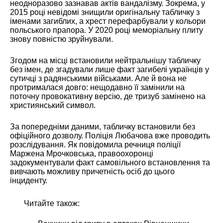
неодноразово зазнавав актів вандалізму. Зокрема, у
2015 році невідомі знищили оригінальну табличку з
іменами загиблих, а хрест перефарбували у кольори
польського прапора. У 2020 році меморіальну плиту
знову повністю зруйнували.
Згодом на місці встановили нейтральнішу табличку
без імен, де згадували лише факт загибелі українців у
сутичці з радянськими військами. Але й вона не
протрималася довго: нещодавно її замінили на
поточну провокативну версію, де тризуб замінено на
християнський символ.
За попередніми даними, табличку встановили без
офіційного дозволу. Поліція Любачова вже проводить
розслідування. Як повідомила речниця поліції
Маржена Мрочковська, правоохоронці
задокументували факт самовільного встановлення та
вивчають можливу причетність осіб до цього
інциденту.
Читайте також: