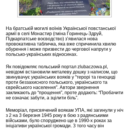
На братській могилі воїнів Української повстанської
армії в селі Монастир (гміна Горинець-Здруй,
Підкарпатське воєводство) з’явилася нова
провокативна табличка, яка вже спричинила хвилю
обурення і може призвести до чергової напруги у
польсько-українських відносинах.
Як повідомляє польський портал zlubaczowa.pl,
невідомі встановили металеву дошку з написом, що
звинувачує українських вояків у “терорі та геноциді
проти беззахисного польського, українського та
єврейського населення”. Автори звернення
закликають до “прощення”, проте додають: “Пробачити
не означає забути, а зцілити біль”.
Меморіал, присвячений воякам УПА, які загинули у ніч
з 2 на 3 березня 1945 року в бою з радянськими
військами, було споруджено ще в 1990-х роках за
ініціативи української громади. З того часу він