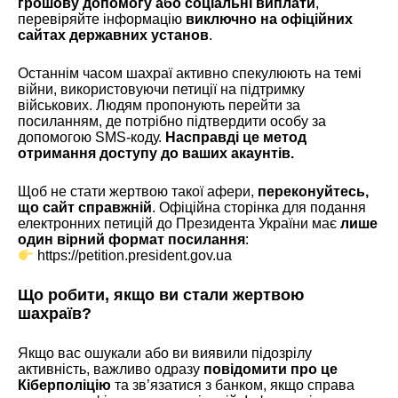
грошову допомогу або соціальні виплати
,
перевіряйте інформацію
виключно на офіційних
сайтах державних установ
.
Останнім часом шахраї активно спекулюють на темі
війни, використовуючи петиції на підтримку
військових. Людям пропонують перейти за
посиланням, де потрібно підтвердити особу за
допомогою SMS-коду.
Насправді це метод
отримання доступу до ваших акаунтів.
Щоб не стати жертвою такої афери,
переконуйтесь,
що сайт справжній
. Офіційна сторінка для подання
електронних петицій до Президента України має
лише
один вірний формат посилання
:
https://petition.president.gov.ua
Що робити, якщо ви стали жертвою
шахраїв?
Якщо вас ошукали або ви виявили підозрілу
активність, важливо одразу
повідомити про це
Кіберполіцію
та зв’язатися з банком, якщо справа