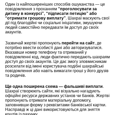
Один із найпоширеніших способів ошуканства — це
повідомлення з проханням
“проголосувати за
дитину в конкурсі”, “підписати петицію” або
“отримати грошову виплату”
. Шахраї маскують свої
дії під благодійні чи соціальні ініціативи, змушуючи
людей самостійно передавати їм доступ до своїх
акаунтів.
Зазвичай жертві пропонують
перейти на сайт
, де
потрібно ввести особисті дані або авторизуватися.
Вказавши номер телефону та отриманий у
повідомленні код, люди фактично передають шахраям
доступ до своїх акаунтів. Це дає змогу зловмисникам
розсилати від імені користувача подібні шахрайські
повідомлення або навіть вимагати гроші у його друзів
та родичів.
Ще одна поширена схема — фальшиві виплати
.
Шахраї створюють сайти, які візуально нагадують
офіційні ресурси державних установ чи банків. Жертві
пропонують отримати матеріальну допомогу,
заповнивши форму з реквізитами банківської картки.
Насправді ж ці дані використовуються для зняття
коштів із рахунку.