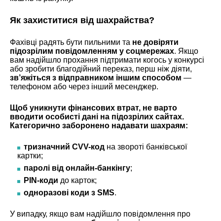
Як захиститися від шахрайства?
Фахівці радять бути пильними та
не довіряти
підозрілим повідомленням у соцмережах
. Якщо
вам надійшло прохання підтримати когось у конкурсі
або зробити благодійний переказ, перш ніж діяти,
зв’яжіться з відправником іншим способом
—
телефоном або через інший месенджер.
Щоб уникнути фінансових втрат, не варто
вводити особисті дані на підозрілих сайтах.
Категорично заборонено надавати шахраям:
тризначний CVV-код
на звороті банківської
картки;
паролі від онлайн-банкінгу
;
PIN-коди
до карток;
одноразові коди з SMS
.
У випадку, якщо вам надійшло повідомлення про