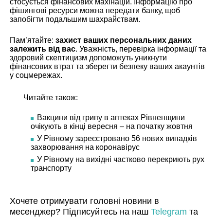
стосується фінансових махінацій. Інформацію про
фішингові ресурси можна передати банку, щоб
запобігти подальшим шахрайствам.
Пам’ятайте:
захист ваших персональних даних
залежить від вас
. Уважність, перевірка інформації та
здоровий скептицизм допоможуть уникнути
фінансових втрат та зберегти безпеку ваших акаунтів
у соцмережах.
Читайте також:
Вакцини від грипу в аптеках Рівненщини
очікують в кінці вересня – на початку жовтня
У Рівному зареєстровано 56 нових випадків
захворювання на коронавірус
У Рівному на вихідні частково перекриють рух
транспорту
Хочете отримувати головні новини в
месенджер? Підписуйтесь на наш
Telegram
та