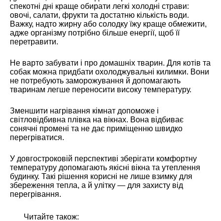
спекотні дні краще обирати легкі холодні страви:
овочі, салати, фрукти та достатню кількість води.
Важку, надто жирну або солодку їжу краще обмежити,
адже організму потрібно більше енергії, щоб її
перетравити.
Не варто забувати і про домашніх тварин. Для котів та
собак можна придбати охолоджувальні килимки. Вони
не потребують заморожування й допомагають
тваринам легше переносити високу температуру.
Зменшити нагрівання кімнат допоможе і
світловідбивна плівка на вікнах. Вона відбиває
сонячні промені та не дає приміщенню швидко
перегріватися.
У довгостроковій перспективі зберігати комфортну
температуру допомагають якісні вікна та утеплення
будинку. Такі рішення корисні не лише взимку для
збереження тепла, а й улітку — для захисту від
перегрівання.
Читайте також: