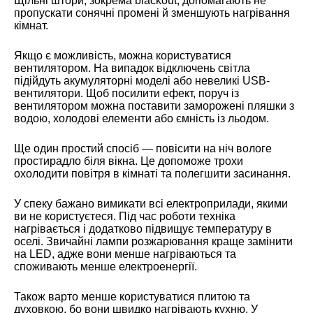
Щільні штори, зокрема blackout, допомагають не
пропускати сонячні промені й зменшують нагрівання
кімнат.
Якщо є можливість, можна користуватися
вентилятором. На випадок відключень світла
підійдуть акумуляторні моделі або невеликі USB-
вентилятори. Щоб посилити ефект, поруч із
вентилятором можна поставити заморожені пляшки з
водою, холодові елементи або ємність із льодом.
Ще один простий спосіб — повісити на ніч вологе
простирадло біля вікна. Це допоможе трохи
охолодити повітря в кімнаті та полегшити засинання.
У спеку бажано вимикати всі електроприлади, якими
ви не користуєтеся. Під час роботи техніка
нагрівається і додатково підвищує температуру в
оселі. Звичайні лампи розжарювання краще замінити
на LED, адже вони менше нагріваються та
споживають менше електроенергії.
Також варто менше користуватися плитою та
духовкою, бо вони швидко нагрівають кухню. У