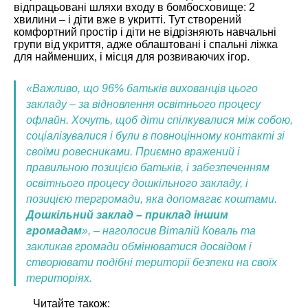
відпрацьовані шляхи входу в бомбосховище: 2
хвилини – і діти вже в укритті. Тут створений
комфортний простір і діти не відрізняють навчальні
групи від укриття, адже облаштовані і спальні ліжка
для найменших, і місця для розвиваючих ігор.
«Важливо, що 96% батьків вихованців цього
закладу – за відновлення освітнього процесу
офлайн. Хочуть, щоб діти спілкувалися між собою,
соціалізувалися і були в повноцінному контакті зі
своїми ровесниками.
Приємно вражений і
правильною позицією батьків, і забезпеченням
освітнього процесу дошкільного закладу, і
позицією тергромади, яка допомагає коштами.
Дошкільний заклад – приклад іншим
громадам
», – наголосив Віталій Коваль та
закликав громади обмінюватися досвідом і
створювати подібні території безпеки на своїх
територіях.
Читайте також: